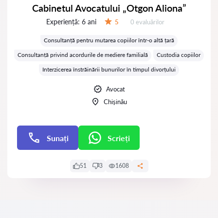
Cabinetul Avocatului „Otgon Aliona”
Experiență:
6 ani
Evaluărilor:
5
0 evaluărilor
Evaluare:
Consultanță pentru mutarea copiilor într-o altă țară
Consultanță privind acordurile de mediere familială
Custodia copiilor
Interzicerea înstrăinării bunurilor în timpul divorțului
Avocat
Chișinău
Sunați
Scrieți
Scrieți
51
3
1608