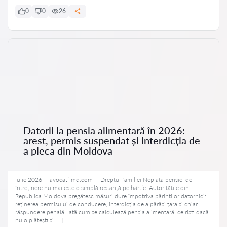
0
0
26
Datorii la pensia alimentară în 2026:
arest, permis suspendat și interdicția de
a pleca din Moldova
Iulie 2026 · avocati-md.com · Dreptul familiei Neplata pensiei de
întreținere nu mai este o simplă restanță pe hârtie. Autoritățile din
Republica Moldova pregătesc măsuri dure împotriva părinților datornici:
reținerea permisului de conducere, interdicția de a părăsi țara și chiar
răspundere penală. Iată cum se calculează pensia alimentară, ce riști dacă
nu o plătești și […]