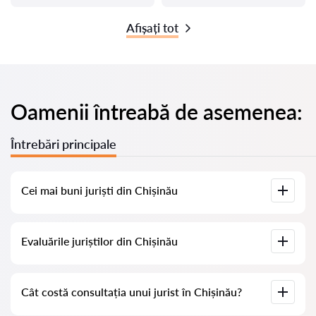
Afișați tot
Oamenii întreabă de asemenea:
Întrebări principale
Cei mai buni juriști din Chișinău
Am adunat o listă cu cei mai buni juriști din Chișinău, cu
Evaluările juriștilor din Chișinău
informații complete. Prețuri, evaluări, numere de telefon și
adrese.
Pe serviciul nostru am adunat evaluări reale despre juriști, nu
Cât costă consultația unui jurist în Chișinău?
ștergem evaluările negative și nu există posibilitatea de a le
manipula.