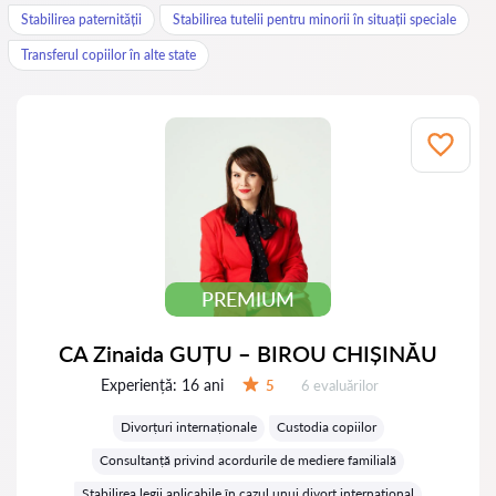
Stabilirea paternității
Stabilirea tutelii pentru minorii în situații speciale
Transferul copiilor în alte state
PREMIUM
CA Zinaida GUȚU – BIROU CHIȘINĂU
Experiență:
16 ani
Evaluărilor:
5
6 evaluărilor
Evaluare:
Divorțuri internaționale
Custodia copiilor
Consultanță privind acordurile de mediere familială
Stabilirea legii aplicabile în cazul unui divorț internațional