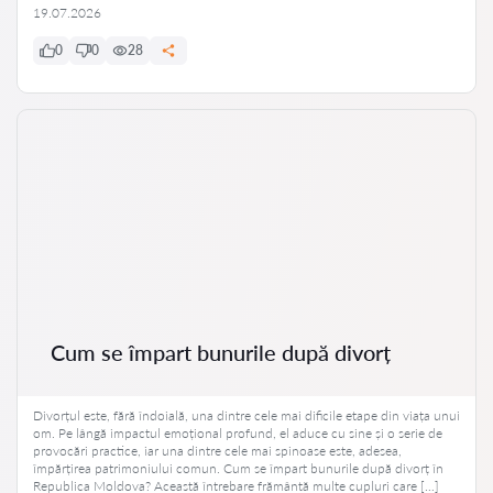
19.07.2026
0
0
28
Cum se împart bunurile după divorț
Divorțul este, fără îndoială, una dintre cele mai dificile etape din viața unui
om. Pe lângă impactul emoțional profund, el aduce cu sine și o serie de
provocări practice, iar una dintre cele mai spinoase este, adesea,
împărțirea patrimoniului comun. Cum se împart bunurile după divorț în
Republica Moldova? Această întrebare frământă multe cupluri care […]