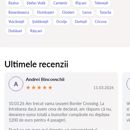
Rezina
Ştefan Vodă
Cantemir
Rîşcani
Teleneşti
Basarabeasca
Donduşeni
Glodeni
Leova
Taraclia
Vulcăneşti
Şoldăneşti
Ocniţa
Durleşti
Cricova
Dubăsari
Râșcani
Ultimele recenzii
Andrei Bincovschii
A
11.03.2026
10.03.26 Am trecut vama Leușeni Border Crossing. La
V
întrebarea dacă avem ceva de declarat, am răspuns că nu,
si
deoarece suma totală a bunurilor cumpărate nu depășea
m
1200 de euro pentru 4 pasageri.
vi
După ce am mers mai departe, un reprezentant al