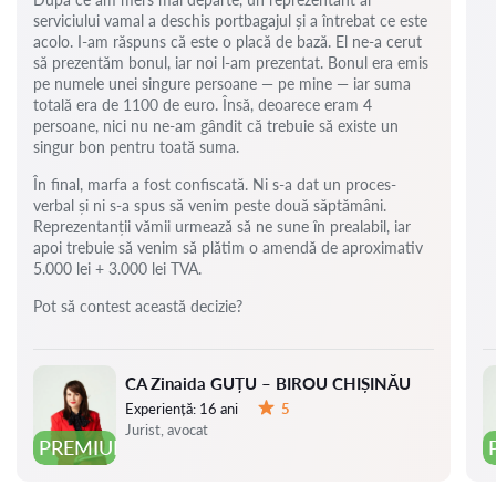
serviciului vamal a deschis portbagajul și a întrebat ce este
acolo. I-am răspuns că este o placă de bază. El ne-a cerut
să prezentăm bonul, iar noi l-am prezentat. Bonul era emis
pe numele unei singure persoane — pe mine — iar suma
totală era de 1100 de euro. Însă, deoarece eram 4
persoane, nici nu ne-am gândit că trebuie să existe un
singur bon pentru toată suma.
În final, marfa a fost confiscată. Ni s-a dat un proces-
verbal și ni s-a spus să venim peste două săptămâni.
Reprezentanții vămii urmează să ne sune în prealabil, iar
apoi trebuie să venim să plătim o amendă de aproximativ
5.000 lei + 3.000 lei TVA.
Pot să contest această decizie?
CA Zinaida GUȚU – BIROU CHIȘINĂU
Experiență:
16 ani
5
Evaluare:
Jurist, avocat
PREMIUM