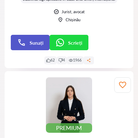
Jurist, avocat
Chișinău
Sunați
Scrieți
Scrieți
62
4
1966
PREMIUM