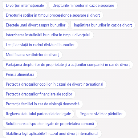
Divorțuri internaționale
Drepturile minorilor în caz de separare
Drepturile soților în timpul proceselor de separare și divorț
Efectele unui divorț asupra bunurilor
Împărțirea bunurilor în caz de divorț
Interzicerea înstrăinării bunurilor în timpul divorțului
Lecții de viață în cadrul diviziunii bunurilor
Modificarea sentințelor de divorț
Partajarea drepturilor de proprietate și a acțiunilor companiei în caz de divorț
Pensia alimentară
Protecția drepturilor copiilor în cazuri de divorț internațional
Protecția drepturilor financiare ale soților
Protecția familiei în caz de violență domestică
Reglarea statutului parteneriatelor legale
Reglarea vizitelor părinților
Soluționarea disputelor legate de proprietatea comună
Stabilirea legii aplicabile în cazul unui divorț internațional