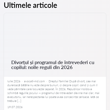
Ultimele articole
Divorțul și programul de întrevederi cu
copilul: noile reguli din 2026
Iulie 2026 · avocati-md.com · Dreptul familiei După divorț, cea mai
dureroasă bătălie nu este despre bunuri, ci despre copil: când și cum îl
vede părintele care locuiește separat. În 2026, Republica Moldova
schimbă regulile jocului — programul de întrevederi devine mai clar, mai
executoriu, iar nerespectarea lui poate avea consecințe serioase. Iată ce
trebuie […]
19.07.2026