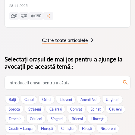
28.11.2025
0
0
150
Către toate articolele
Selectați orașul de mai jos pentru a ajunge la
avocații pe această temă.:
Bălţi
Cahul
Orhei
Ialoveni
Anenii Noi
Ungheni
Soroca
Străşeni
Călăraşi
Comrat
Edineţ
Căuşeni
Drochia
Criuleni
Sîngerei
Briceni
Hînceşti
Ceadîr – Lunga
Floreşti
Cimişlia
Făleşti
Nisporeni