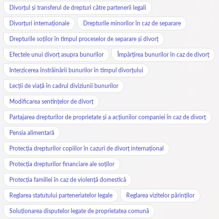
Divorțul și transferul de drepturi către partenerii legali
Divorțuri internaționale
Drepturile minorilor în caz de separare
Drepturile soților în timpul proceselor de separare și divorț
Efectele unui divorț asupra bunurilor
Împărțirea bunurilor în caz de divorț
Interzicerea înstrăinării bunurilor în timpul divorțului
Lecții de viață în cadrul diviziunii bunurilor
Modificarea sentințelor de divorț
Partajarea drepturilor de proprietate și a acțiunilor companiei în caz de divorț
Pensia alimentară
Protecția drepturilor copiilor în cazuri de divorț internațional
Protecția drepturilor financiare ale soților
Protecția familiei în caz de violență domestică
Reglarea statutului parteneriatelor legale
Reglarea vizitelor părinților
Soluționarea disputelor legate de proprietatea comună