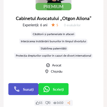
PREMIUM
Cabinetul Avocatului „Otgon Aliona”
Experiență:
6 ani
Evaluărilor:
5
0 evaluărilor
Evaluare:
Căsătorii și parteneriate în afaceri
Interzicerea înstrăinării bunurilor în timpul divorțului
Stabilirea paternității
Protecția drepturilor copiilor în cazuri de divorț internațional
Avocat
Chișinău
Sunați
Scrieți
Scrieți
51
3
1610