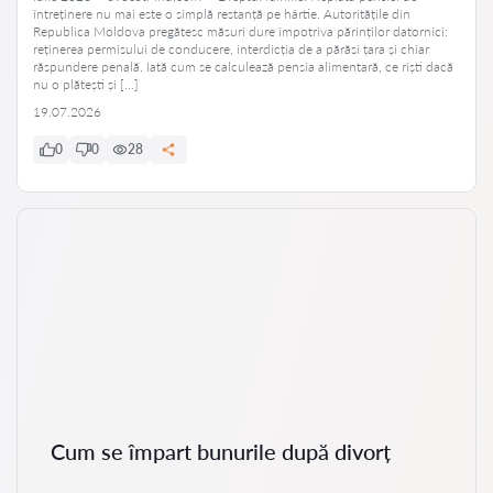
întreținere nu mai este o simplă restanță pe hârtie. Autoritățile din
Republica Moldova pregătesc măsuri dure împotriva părinților datornici:
reținerea permisului de conducere, interdicția de a părăsi țara și chiar
răspundere penală. Iată cum se calculează pensia alimentară, ce riști dacă
nu o plătești și […]
19.07.2026
0
0
28
Cum se împart bunurile după divorț