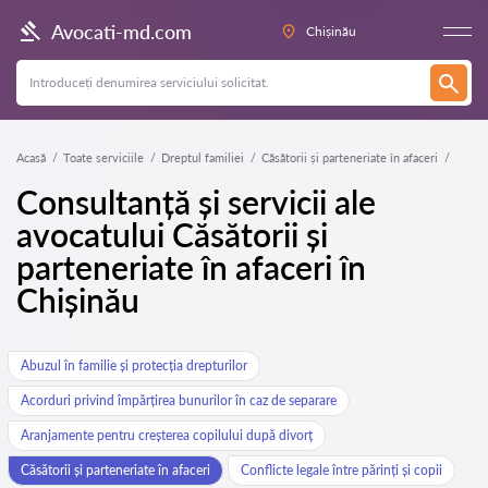
Avocati-md.com
Chișinău
Acasă
Toate serviciile
Dreptul familiei
Căsătorii și parteneriate în afaceri
Consultanță și servicii ale
avocatului Căsătorii și
parteneriate în afaceri în
Chișinău
Abuzul în familie și protecția drepturilor
Acorduri privind împărțirea bunurilor în caz de separare
Aranjamente pentru creșterea copilului după divorț
Căsătorii și parteneriate în afaceri
Conflicte legale între părinți și copii