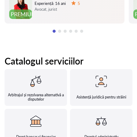
Experiență:
16 ani
5
Evaluare:
Avocat, jurist
PREMIUM
Catalogul serviciilor
Arbitrajul și rezolvarea alternativă a
Asistență juridică pentru străini
disputelor
Drept bancar și financiar
Dreptul administrativ