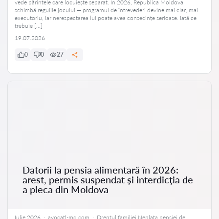
vede părintele care locuiește separat. În 2026, Republica Moldova
schimbă regulile jocului — programul de întrevederi devine mai clar, mai
executoriu, iar nerespectarea lui poate avea consecințe serioase. Iată ce
trebuie […]
19.07.2026
0
0
27
Datorii la pensia alimentară în 2026:
arest, permis suspendat și interdicția de
a pleca din Moldova
Iulie 2026 · avocati-md.com · Dreptul familiei Neplata pensiei de