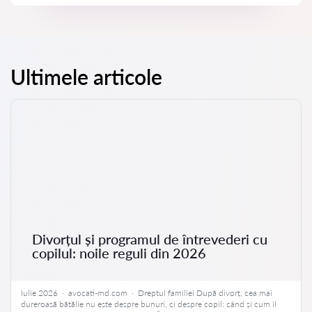
Ultimele articole
Divorțul și programul de întrevederi cu
copilul: noile reguli din 2026
Iulie 2026 · avocati-md.com · Dreptul familiei După divorț, cea mai
dureroasă bătălie nu este despre bunuri, ci despre copil: când și cum îl