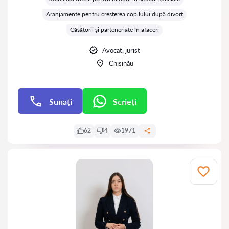
Aranjamente pentru creșterea copilului după divorț
Căsătorii și parteneriate în afaceri
Avocat, jurist
Chișinău
Sunați
Scrieți
Scrieți
62
4
1971