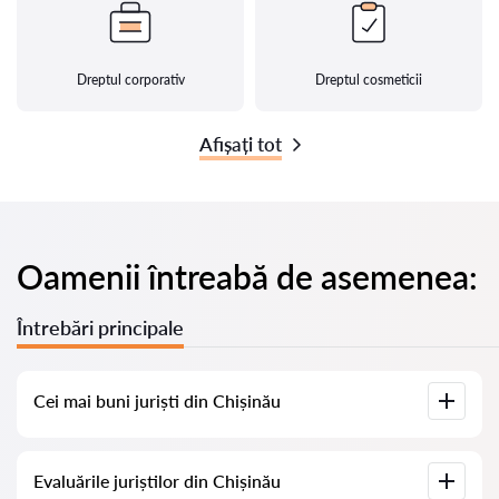
Dreptul corporativ
Dreptul cosmeticii
Afișați tot
Oamenii întreabă de asemenea:
Întrebări principale
Cei mai buni juriști din Chișinău
Am adunat o listă cu cei mai buni juriști din Chișinău, cu
Evaluările juriștilor din Chișinău
informații complete. Prețuri, evaluări, numere de telefon și
adrese.