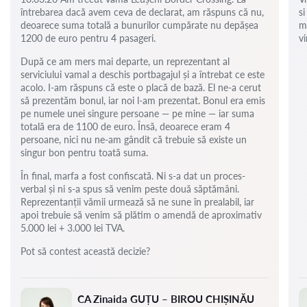
întrebarea dacă avem ceva de declarat, am răspuns că nu,
si
deoarece suma totală a bunurilor cumpărate nu depășea
m
1200 de euro pentru 4 pasageri.
vi
După ce am mers mai departe, un reprezentant al
serviciului vamal a deschis portbagajul și a întrebat ce este
acolo. I-am răspuns că este o placă de bază. El ne-a cerut
să prezentăm bonul, iar noi l-am prezentat. Bonul era emis
pe numele unei singure persoane — pe mine — iar suma
totală era de 1100 de euro. Însă, deoarece eram 4
persoane, nici nu ne-am gândit că trebuie să existe un
singur bon pentru toată suma.
În final, marfa a fost confiscată. Ni s-a dat un proces-
verbal și ni s-a spus să venim peste două săptămâni.
Reprezentanții vămii urmează să ne sune în prealabil, iar
apoi trebuie să venim să plătim o amendă de aproximativ
5.000 lei + 3.000 lei TVA.
Pot să contest această decizie?
CA Zinaida GUȚU – BIROU CHIȘINĂU