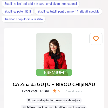
Stabilirea legii aplicabile în cazul unui divorț internațional
Stabilirea paternității
Stabilirea tutelii pentru minorii în situații speciale
Transferul copiilor în alte state
PREMIUM
CA Zinaida GUȚU – BIROU CHIȘINĂU
Experiență:
16 ani
Evaluărilor:
5
6 evaluărilor
Evaluare:
Protecția drepturilor financiare ale soților
Stabilirea tutelii pentru minorii în situații speciale