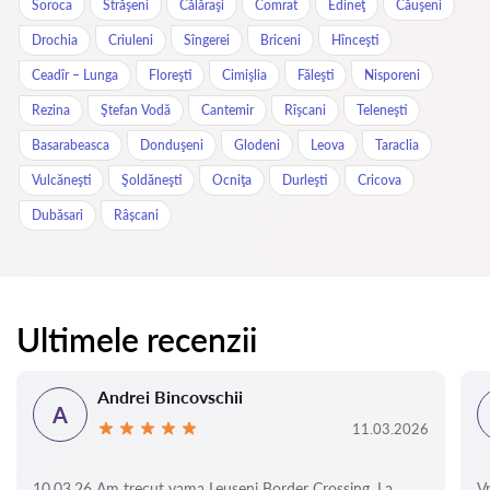
Soroca
Străşeni
Călăraşi
Comrat
Edineţ
Căuşeni
Drochia
Criuleni
Sîngerei
Briceni
Hînceşti
Ceadîr – Lunga
Floreşti
Cimişlia
Făleşti
Nisporeni
Rezina
Ştefan Vodă
Cantemir
Rîşcani
Teleneşti
Basarabeasca
Donduşeni
Glodeni
Leova
Taraclia
Vulcăneşti
Şoldăneşti
Ocniţa
Durleşti
Cricova
Dubăsari
Râșcani
Ultimele recenzii
Andrei Bincovschii
A
11.03.2026
10.03.26 Am trecut vama Leușeni Border Crossing. La
V