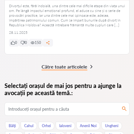
Divorțul este, fără îndoială, una dintre cele mai dificile etape din viața unui
om. Pe lângă impactul emoțional profund, el aduce cu sine și o serie de
provocări practice, iar una dintre cele mai spinoase este, adesea,
împărțirea patrimoniului comun. Cum se împart bunurile după divorț în
Republica Moldova? Această întrebare frământă multe cupluri care […]
28.11.2025
0
0
150
Către toate articolele
Selectați orașul de mai jos pentru a ajunge la
avocații pe această temă.:
Bălţi
Cahul
Orhei
Ialoveni
Anenii Noi
Ungheni