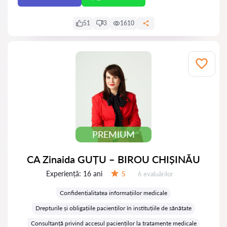
51
3
1610
PREMIUM
CA Zinaida GUȚU – BIROU CHIȘINĂU
Experiență:
16 ani
Evaluărilor:
5
6 evaluărilor
Evaluare:
Confidențialitatea informațiilor medicale
Drepturile și obligațiile pacienților în instituțiile de sănătate
Consultanță privind accesul pacienților la tratamente medicale