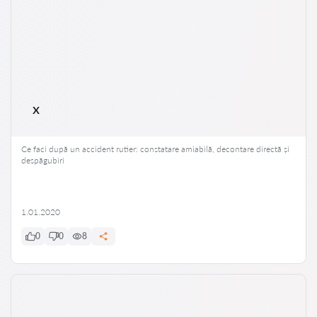
x
Ce faci după un accident rutier: constatare amiabilă, decontare directă și
despăgubiri
1.01.2020
0
0
8