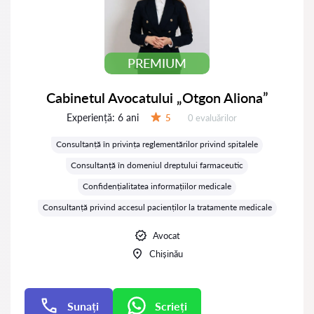
PREMIUM
Cabinetul Avocatului „Otgon Aliona”
Experiență:
6 ani
Evaluărilor:
5
0 evaluărilor
Evaluare:
Consultanță în privința reglementărilor privind spitalele
Consultanță în domeniul dreptului farmaceutic
Confidențialitatea informațiilor medicale
Consultanță privind accesul pacienților la tratamente medicale
Avocat
Chișinău
Sunați
Scrieți
Scrieți