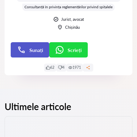
Consultanță în privința reglementărilor privind spitalele
Jurist, avocat
Chișinău
Sunați
Scrieți
Scrieți
62
4
1971
Ultimele articole