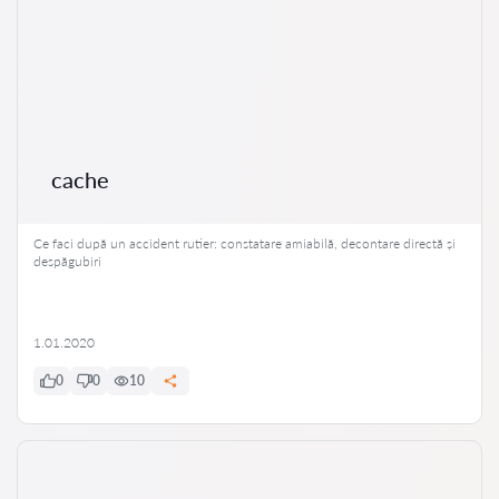
cache
Ce faci după un accident rutier: constatare amiabilă, decontare directă și
despăgubiri
1.01.2020
0
0
10