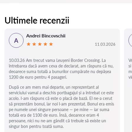
Ultimele recenzii
Andrei Bincovschii
A
11.03.2026
10.03.26 Am trecut vama Leușeni Border Crossing. La
V
întrebarea dacă avem ceva de declarat, am răspuns că nu,
si
deoarece suma totală a bunurilor cumpărate nu depășea
m
1200 de euro pentru 4 pasageri.
vi
După ce am mers mai departe, un reprezentant al
serviciului vamal a deschis portbagajul și a întrebat ce este
acolo. I-am răspuns că este o placă de bază. El ne-a cerut
să prezentăm bonul, iar noi l-am prezentat. Bonul era emis
pe numele unei singure persoane — pe mine — iar suma
totală era de 1100 de euro. Însă, deoarece eram 4
persoane, nici nu ne-am gândit că trebuie să existe un
singur bon pentru toată suma.