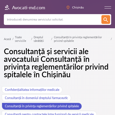
Avocati-md.com
Chișinău
Toate
Dreptul
Consultanță în privința reglementărilor
Acasă
serviciile
sănătății
privind spitalele
Consultanță și servicii ale
avocatului Consultanță în
privința reglementărilor privind
spitalele în Chișinău
Confidențialitatea informațiilor medicale
Consultanță în domeniul dreptului farmaceutic
Consultanță în privința reglementărilor privind spitalele
Consultanță pentru contractele între furnizorii de servicii medicale