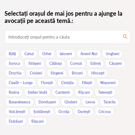
Selectați orașul de mai jos pentru a ajunge la
avocații pe această temă.:
Bălţi
Cahul
Orhei
Ialoveni
Anenii Noi
Ungheni
Soroca
Străşeni
Călăraşi
Comrat
Edineţ
Căuşeni
Drochia
Criuleni
Sîngerei
Briceni
Hînceşti
Ceadîr – Lunga
Floreşti
Cimişlia
Făleşti
Nisporeni
Rezina
Ştefan Vodă
Cantemir
Rîşcani
Teleneşti
Basarabeasca
Donduşeni
Glodeni
Leova
Taraclia
Vulcăneşti
Şoldăneşti
Ocniţa
Durleşti
Cricova
Dubăsari
Râșcani