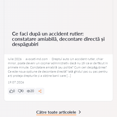
Ce faci după un accident rutier:
constatare amiabilă, decontare directă și
despăgubiri
Iulie 2026 · avocati-md.com · Dreptul auto Un accident rutier, chiar
minor, poate deveni un coșmar administrativ dacă nu știi ce ai de făcut în
primele minute. Constatare amiabilă sau poliție? Cum ceri despăgubirea?
Ce este noua opțiune de decontare directă? Iată ghidul pas cu pas pentru
a-ți proteja drepturile și a obține banii care […]
19.07.2026
0
0
20
Către toate articolele