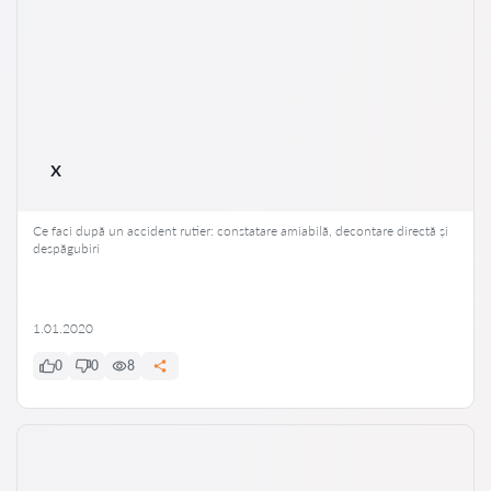
x
Ce faci după un accident rutier: constatare amiabilă, decontare directă și
despăgubiri
1.01.2020
0
0
8