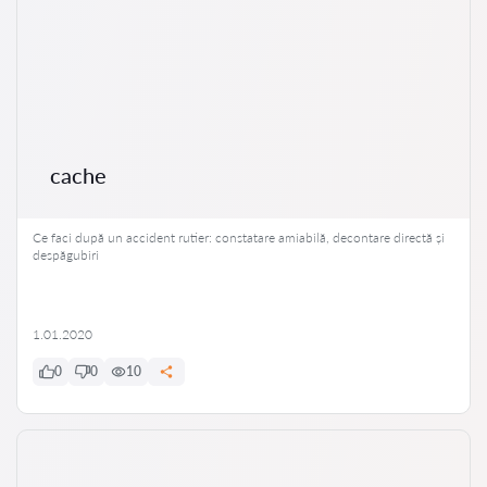
cache
Ce faci după un accident rutier: constatare amiabilă, decontare directă și
despăgubiri
1.01.2020
0
0
10