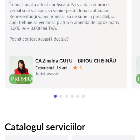
În final, marfa a fost confiscată. Ni s-a dat un proces-
verbal și ni s-a spus să venim peste două săptămâni.
Reprezentanții vămii urmează să ne sune în prealabil, iar
apoi trebuie să venim să plătim o amendă de aproximativ
5.000 lei + 3.000 lei TVA.
Pot să contest această decizie?
CA Zinaida GUȚU – BIROU CHIȘINĂU
Experiență:
16 ani
5
Evaluare:
Jurist, avocat
PREMIUM
Catalogul serviciilor