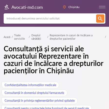
Avocati-md.com
Chișinău
Toate
Dreptul
Reprezentare în cazuri de încălcare a
Acasă
serviciile
sănătății
drepturilor pacienților
Consultanță și servicii ale
avocatului Reprezentare în
cazuri de încălcare a drepturilor
pacienților în Chișinău
Confidențialitatea informațiilor medicale
Consultanță în domeniul dreptului farmaceutic
Consultanță în privința reglementărilor privind spitalele
Consultanță pentru contractele între furnizorii de servicii medicale