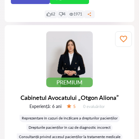
62
4
1971
PREMIUM
Cabinetul Avocatului „Otgon Aliona”
Experiență:
6 ani
Evaluărilor:
5
0 evaluărilor
Evaluare:
Reprezentare în cazuri de încălcare a drepturilor pacienților
Drepturile pacienților în caz de diagnostic incorect
Consultanță privind accesul pacienților la tratamente medicale