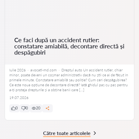
Ce faci după un accident rutier:
constatare amiabilă, decontare directă și
despăgubiri
Iulie 2026 · avocati-md.com · Dreptul auto Un accident rutier, chiar
minor, poate deveni un coșmar administrativ dacă nu știi ce ai de făcut în
primele minute. Constatare amiabilă sau poliție? Cum ceri despăgubirea?
Ce este noua opțiune de decontare directă? Iată ghidul pas cu pas pentru
a-ți proteja drepturile și a obține banii care […]
19.07.2026
0
0
20
Către toate articolele