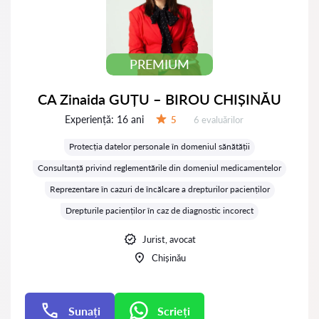
PREMIUM
CA Zinaida GUȚU – BIROU CHIȘINĂU
Experiență:
16 ani
Evaluărilor:
5
6 evaluărilor
Evaluare:
Protecția datelor personale în domeniul sănătății
Consultanță privind reglementările din domeniul medicamentelor
Reprezentare în cazuri de încălcare a drepturilor pacienților
Drepturile pacienților în caz de diagnostic incorect
Jurist, avocat
Chișinău
Sunați
Scrieți
Scrieți