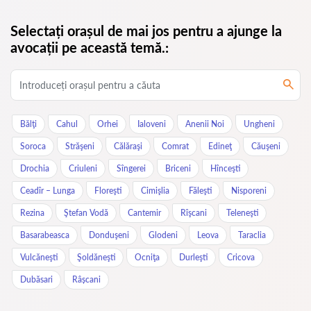
Selectați orașul de mai jos pentru a ajunge la
avocații pe această temă.:
Bălţi
Cahul
Orhei
Ialoveni
Anenii Noi
Ungheni
Soroca
Străşeni
Călăraşi
Comrat
Edineţ
Căuşeni
Drochia
Criuleni
Sîngerei
Briceni
Hînceşti
Ceadîr – Lunga
Floreşti
Cimişlia
Făleşti
Nisporeni
Rezina
Ştefan Vodă
Cantemir
Rîşcani
Teleneşti
Basarabeasca
Donduşeni
Glodeni
Leova
Taraclia
Vulcăneşti
Şoldăneşti
Ocniţa
Durleşti
Cricova
Dubăsari
Râșcani