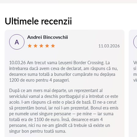
Ultimele recenzii
Andrei Bincovschii
A
11.03.2026
10.03.26 Am trecut vama Leușeni Border Crossing. La
V
întrebarea dacă avem ceva de declarat, am răspuns că nu,
si
deoarece suma totală a bunurilor cumpărate nu depășea
m
1200 de euro pentru 4 pasageri.
vi
După ce am mers mai departe, un reprezentant al
serviciului vamal a deschis portbagajul și a întrebat ce este
acolo. I-am răspuns că este o placă de bază. El ne-a cerut
să prezentăm bonul, iar noi l-am prezentat. Bonul era emis
pe numele unei singure persoane — pe mine — iar suma
totală era de 1100 de euro. Însă, deoarece eram 4
persoane, nici nu ne-am gândit că trebuie să existe un
singur bon pentru toată suma.