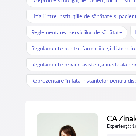
Drepturile și obligațiile pacienților în instit
Litigii între instituțiile de sănătate și pacienț
Reglementarea serviciilor de sănătate
Regulamente pentru farmaciile și distribui
Regulamente privind asistența medicală pri
Reprezentare în fața instanțelor pentru disp
CA Zina
Experiență:
1