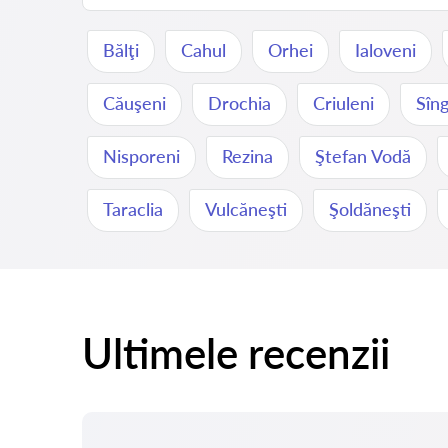
Bălţi
Cahul
Orhei
Ialoveni
Căuşeni
Drochia
Criuleni
Sîng
Nisporeni
Rezina
Ştefan Vodă
Taraclia
Vulcăneşti
Şoldăneşti
Ultimele recenzii