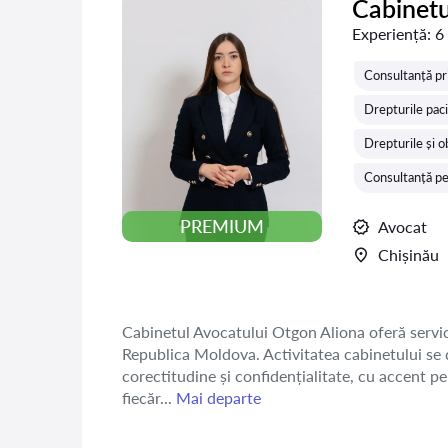
Cabinetu
Experiență:
6
Consultanță pr
Drepturile paci
Drepturile și ob
Consultanță pen
PREMIUM
Avocat
Chișinău
Cabinetul Avocatului Otgon Aliona oferă servicii 
Republica Moldova. Activitatea cabinetului se d
corectitudine și confidențialitate, cu accent pe 
fiecăr...
Mai departe