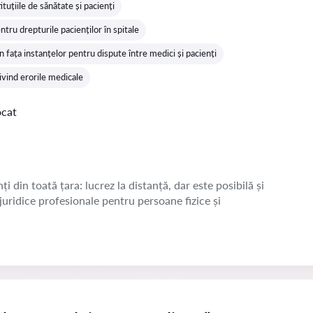
stituțiile de sănătate și pacienți
tru drepturile pacienților în spitale
 fața instanțelor pentru dispute între medici și pacienți
ivind erorile medicale
ocat
ți din toată țara: lucrez la distanță, dar este posibilă și
 juridice profesionale pentru persoane fizice și