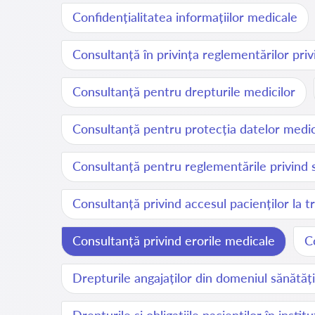
Confidențialitatea informațiilor medicale
Consultanță în privința reglementărilor priv
Consultanță pentru drepturile medicilor
Consultanță pentru protecția datelor medi
Consultanță pentru reglementările privind 
Consultanță privind accesul pacienților la
Consultanță privind erorile medicale
C
Drepturile angajaților din domeniul sănătăți