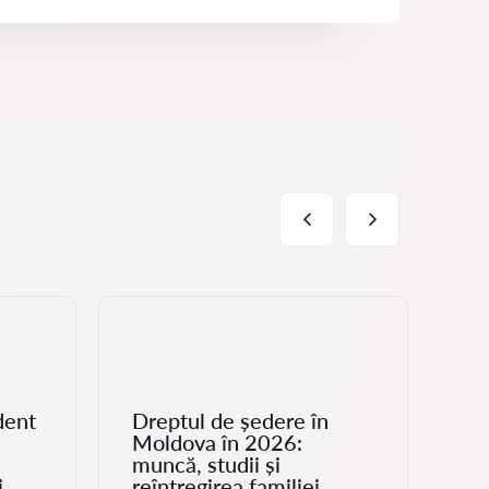
dent
Dreptul de ședere în
Moldova în 2026:
Vi
muncă, studii și
or
i
reîntregirea familiei
pr