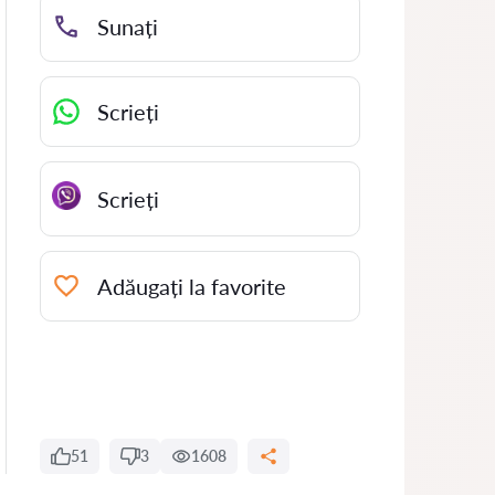
Sunați
Scrieți
Scrieți
Adăugați la favorite
51
3
1608