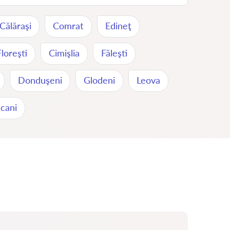
Călăraşi
Comrat
Edineţ
Floreşti
Cimişlia
Făleşti
Donduşeni
Glodeni
Leova
cani