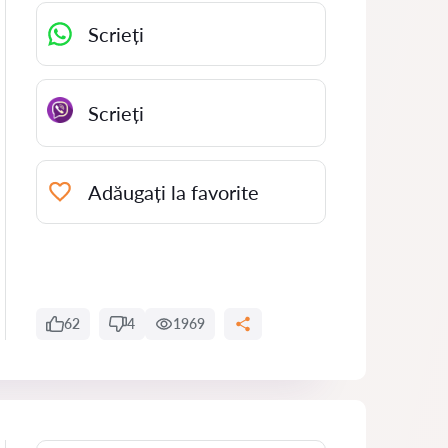
Scrieți
Scrieți
Adăugați la favorite
62
4
1969