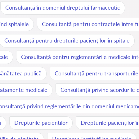
Consultanță în domeniul dreptului farmaceutic
ind spitalele
Consultanță pentru contractele între fur
Consultanță pentru drepturile pacienților în spitale
cale
Consultanță pentru reglementările medicale int
sănătatea publică
Consultanță pentru transporturil
 tratamente medicale
Consultanță privind acordurile 
onsultanță privind reglementările din domeniul medicam
i
Drepturile pacienților
Drepturile pacienților î