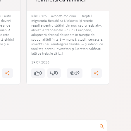
ul auto
Iulie 2026 · avocati-md.com · Dreptul
Iulie 
e deveni
migratoriu Republica Moldova își rescrie
Când vi
e ai de
regulile pentru străini. Un nou cadru legislativ,
scuturi
miabilă
aliniat la standardele Uniunii Europene,
emis de
e este
adaptează dreptul de ședere în funcție de
protecț
ată ghidul
scopul aflării în țară — muncă, studii, cercetare,
Iată cu
le și a
investiții sau reîntregirea familiei — și introduce
măsuri
facilități pentru investitori și lucrători calificați.
agresor
Iată ce trebuie să […]
19.07.2026
19.07
0
0
19
0