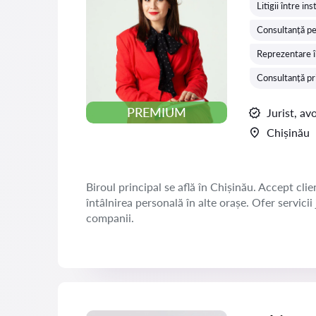
Litigii între in
Consultanță pen
Reprezentare în
Consultanță pr
PREMIUM
Jurist, av
Chișinău
Biroul principal se află în Chișinău. Accept clien
întâlnirea personală în alte orașe. Ofer servicii
companii.