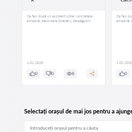
amiliei
Ce faci după un accident rutier: constatare
Ce faci du
e o
amiabilă, decontare directă și despăgubiri
amiabilă, 
re
 părăsi
 se
că nu o
1.01.2020
1.01.202
0
0
8
0
Selectați orașul de mai jos pentru a ajung