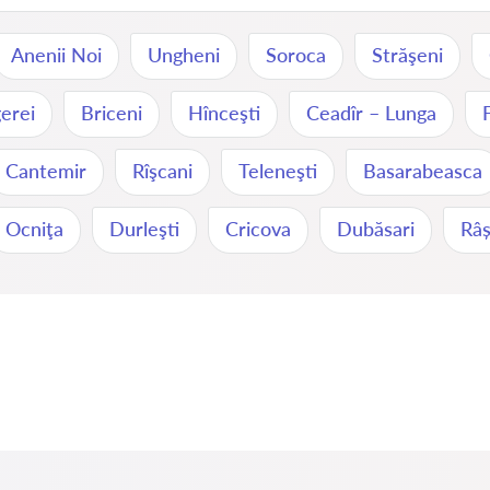
Anenii Noi
Ungheni
Soroca
Străşeni
erei
Briceni
Hînceşti
Ceadîr – Lunga
Cantemir
Rîşcani
Teleneşti
Basarabeasca
Ocniţa
Durleşti
Cricova
Dubăsari
Râș