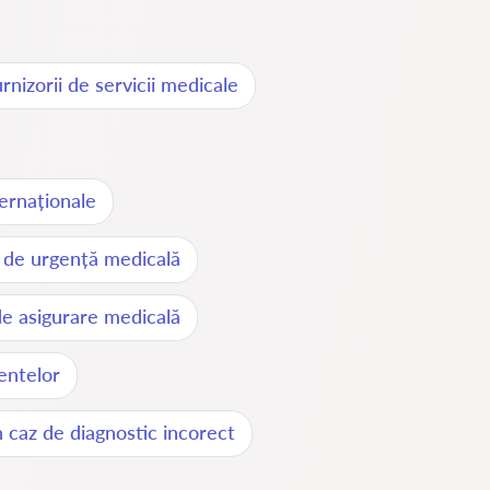
nizorii de servicii medicale
ernaționale
e de urgență medicală
de asigurare medicală
entelor
n caz de diagnostic incorect