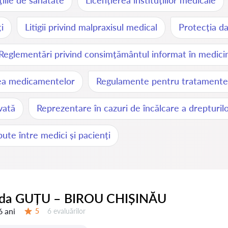
uțiile de sănătate
Licențierea instituțiilor medicale
i
Litigii privind malpraxisul medical
Protecția da
Reglementări privind consimțământul informat în medici
rea medicamentelor
Regulamente pentru tratamente
vată
Reprezentare în cazuri de încălcare a drepturilo
ute între medici și pacienți
ida GUȚU – BIROU CHIȘINĂU
6 ani
Evaluărilor:
5
6 evaluărilor
Evaluare: