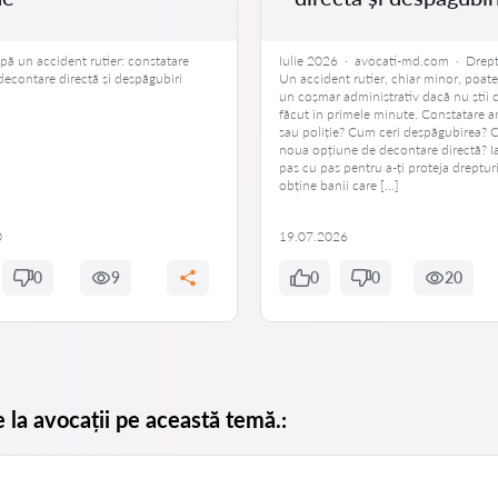
pă un accident rutier: constatare
Iulie 2026 · avocati-md.com · Drept
decontare directă și despăgubiri
Un accident rutier, chiar minor, poat
un coșmar administrativ dacă nu știi c
făcut în primele minute. Constatare a
sau poliție? Cum ceri despăgubirea? C
noua opțiune de decontare directă? I
pas cu pas pentru a-ți proteja drepturi
obține banii care […]
0
19.07.2026
0
9
0
0
20
e la avocații pe această temă.: