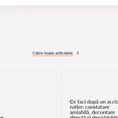
Către toate articolele
Ce faci după un acci
rutier: constatare
amiabilă, decontare
he
directă și despăgubir