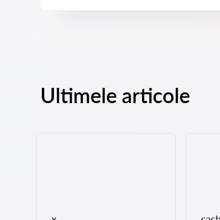
Ultimele articole
at
a
x
cac