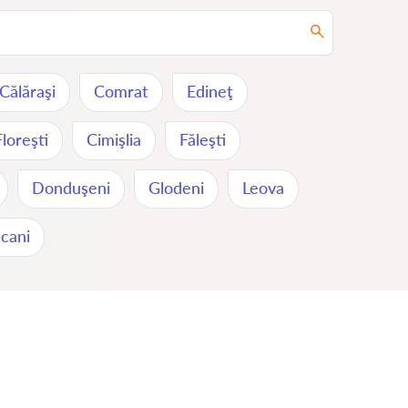
Călăraşi
Comrat
Edineţ
Floreşti
Cimişlia
Făleşti
Donduşeni
Glodeni
Leova
cani