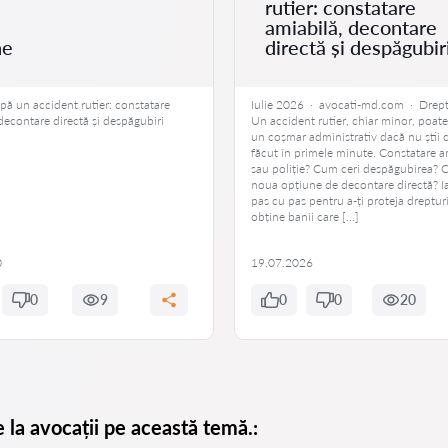
rutier: constatare
amiabilă, decontare
he
directă și despăgubir
pă un accident rutier: constatare
Iulie 2026 · avocati-md.com · Drept
decontare directă și despăgubiri
Un accident rutier, chiar minor, poat
un coșmar administrativ dacă nu știi c
făcut în primele minute. Constatare a
sau poliție? Cum ceri despăgubirea? C
noua opțiune de decontare directă? I
pas cu pas pentru a-ți proteja drepturi
obține banii care […]
0
19.07.2026
0
9
0
0
20
e la avocații pe această temă.: