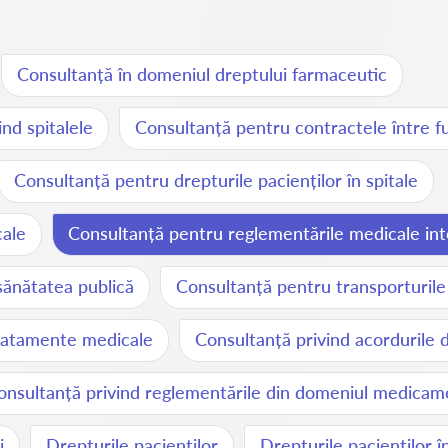
Consultanță în domeniul dreptului farmaceutic
ind spitalele
Consultanță pentru contractele între fur
Consultanță pentru drepturile pacienților în spitale
cale
Consultanță pentru reglementările medicale int
sănătatea publică
Consultanță pentru transporturil
 tratamente medicale
Consultanță privind acordurile 
onsultanță privind reglementările din domeniul medicam
i
Drepturile pacienților
Drepturile pacienților î