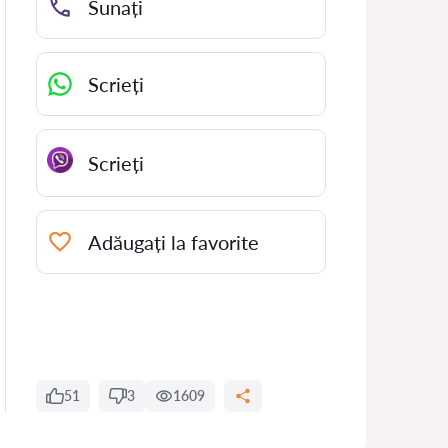
Sunați
Scrieți
Scrieți
Adăugați la favorite
51
3
1609