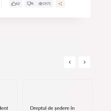
62
4
1971
dent
Dreptul de ședere în