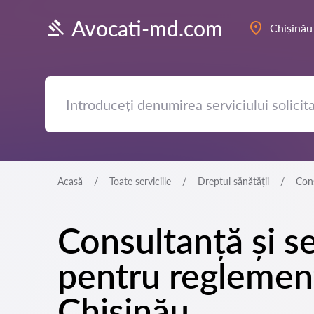
Avocati-md.com
Chișinău
Acasă
Toate serviciile
Dreptul sănătății
Cons
Consultanță și se
pentru reglement
Chișinău