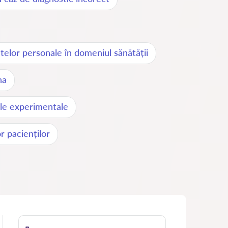
telor personale în domeniul sănătății
na
le experimentale
r pacienților