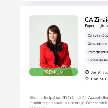
CA Zina
Experiență:
1
Consultanță pe
Consultanță pr
Protecția datel
Confidențialita
PREMIUM
Jurist, av
Chișinău
Biroul principal se află în Chișinău. Accept clien
întâlnirea personală în alte orașe. Ofer servicii
companii.