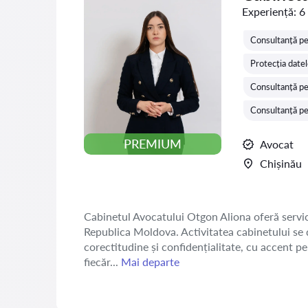
Experiență:
6
Consultanță pe
Protecția datel
Consultanță pe
Consultanță pe
PREMIUM
Avocat
Chișinău
Cabinetul Avocatului Otgon Aliona oferă servicii 
Republica Moldova. Activitatea cabinetului se d
corectitudine și confidențialitate, cu accent pe 
fiecăr...
Mai departe