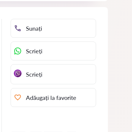
Sunați
Scrieți
Scrieți
Adăugați la favorite