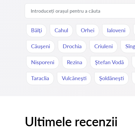
Bălţi
Cahul
Orhei
Ialoveni
Căuşeni
Drochia
Criuleni
Sîng
Nisporeni
Rezina
Ştefan Vodă
Taraclia
Vulcăneşti
Şoldăneşti
Ultimele recenzii