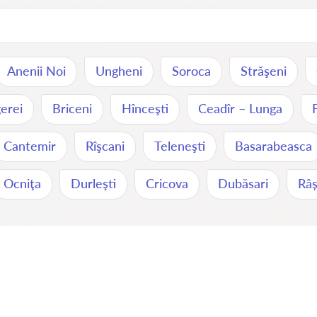
Anenii Noi
Ungheni
Soroca
Străşeni
erei
Briceni
Hînceşti
Ceadîr – Lunga
Cantemir
Rîşcani
Teleneşti
Basarabeasca
Ocniţa
Durleşti
Cricova
Dubăsari
Râș