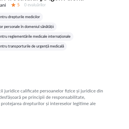
 ani
Evaluărilor:
5
0 evaluărilor
Evaluare:
ntru drepturile medicilor
or personale în domeniul sănătății
ntru reglementările medicale internaționale
ntru transporturile de urgență medicală
juridice calificate persoanelor fizice și juridice din
esfășoară pe principii de responsabilitate,
protejarea drepturilor și intereselor legitime ale