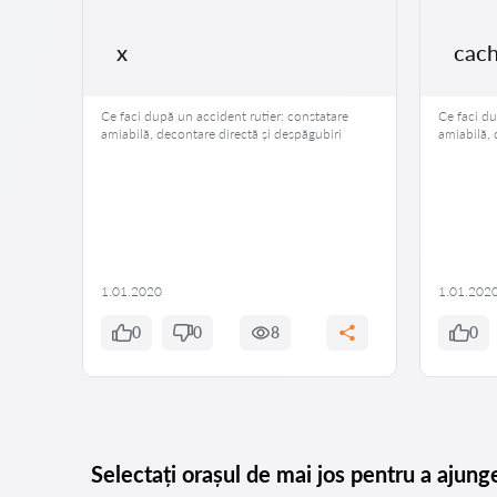
at
a
x
cac
amiliei
Ce faci după un accident rutier: constatare
Ce faci du
e o
amiabilă, decontare directă și despăgubiri
amiabilă, 
re
 părăsi
 se
că nu o
1.01.2020
1.01.202
0
0
8
0
Selectați orașul de mai jos pentru a ajung