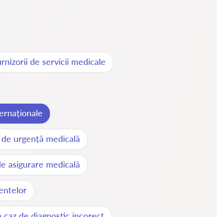
nizorii de servicii medicale
ernaționale
e de urgență medicală
de asigurare medicală
entelor
n caz de diagnostic incorect