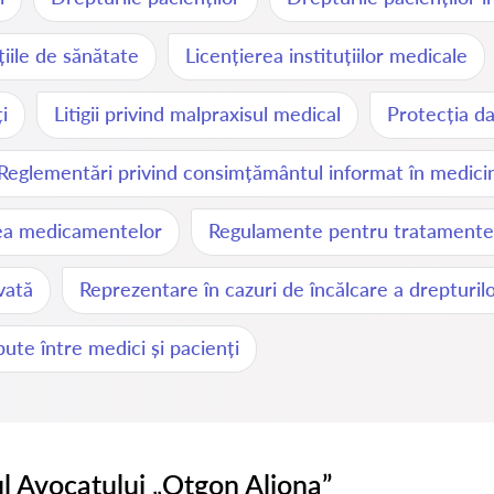
uțiile de sănătate
Licențierea instituțiilor medicale
i
Litigii privind malpraxisul medical
Protecția da
Reglementări privind consimțământul informat în medici
rea medicamentelor
Regulamente pentru tratamente
vată
Reprezentare în cazuri de încălcare a drepturilo
ute între medici și pacienți
l Avocatului „Otgon Aliona”