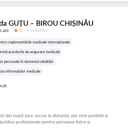
ida GUȚU – BIROU CHIȘINĂU
6 ani
Evaluărilor:
5
6 evaluărilor
Evaluare:
ntru reglementările medicale internaționale
ivind acordurile de asigurare medicală
or personale în domeniul sănătății
tea informațiilor medicale
ocat
ți din toată țara: lucrez la distanță, dar este posibilă și
 juridice profesionale pentru persoane fizice și